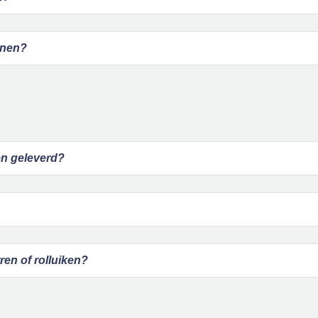
jnen?
en geleverd?
ren of rolluiken?