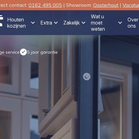
rect contact:
0162 495 005
| Showroom:
Oosterhout
|
Vacatu
Wat u
Houten
Over
Extra
Zakelijk
moet
kozijnen
ons
weten
e service
5 jaar garantie