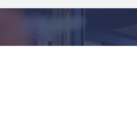
n kozijnen
Over ons
n kozijnen
Contact
n tuindeuren
Vacatures
 schuifpui
Over ons
n raamkozijnen
Showroom Oosterhout
n deuren
Het bestelproces