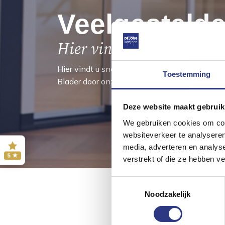
Veelgesteld
Hier vindt u de antwoor
Hier vindt u snel en eenvoudig de antwoorde
Toestemming
Blader door onze veelgestelde vragen en ont
Deze website maakt gebruik
We gebruiken cookies om cont
websiteverkeer te analyseren
media, adverteren en analys
5 ★
verstrekt of die ze hebben v
Toestemmingsselectie
Noodzakelijk