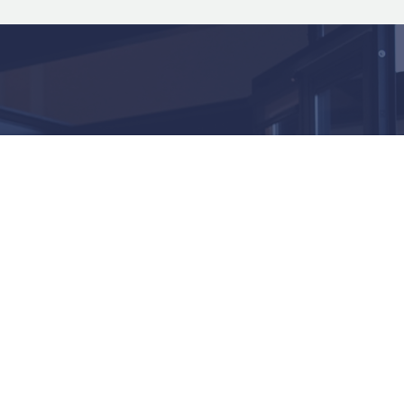
Openingstijden
Showroom | Oosterhout
Ma t/m do – 08:00 tot 17:30
Vr – 08:00 tot 16:00
Za – 09:00 tot 13:00 (enkel op
afspraak)