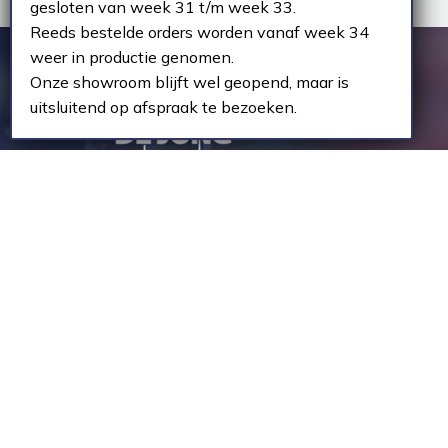
gesloten van week 31 t/m week 33.
Reeds bestelde orders worden vanaf week 34
weer in productie genomen.
Onze showroom blijft wel geopend, maar is
uitsluitend op afspraak te bezoeken.
Contact
Houte
Everdenberg 63
Houte
4902 TT Oosterhout
Houte
info@dejongkozijnen.nl
Houten
+31 (0)162 495 005
Houte
KVK-nummer: 18056699
Houte