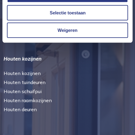
+31 (0)162 495 005
Selectie toestaan
KVK-nummer: 18056699
Btw-nummer: NL819119349B01
Weigeren
Houten kozijnen
Houten kozijnen
Houten tuindeuren
Houten schuifpui
Houten raamkozijnen
Houten deuren