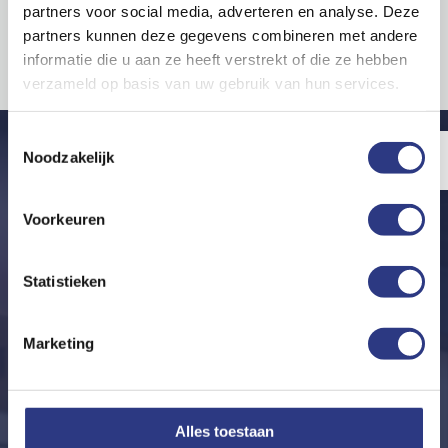
aan de slag
partners voor social media, adverteren en analyse. Deze
partners kunnen deze gegevens combineren met andere
We hebben je bericht in goede orde ontvangen en nemen zo
informatie die u aan ze heeft verstrekt of die ze hebben
snel mogelijk contact met je op. Gemiddeld reageren we binnen
verzameld op basis van uw gebruik van hun services.
één werkdag.
Toestemmingsselectie
Noodzakelijk
5 ★
Voorkeuren
Statistieken
Contact
Marketing
Everdenberg 63
4902 TT Oosterhout
Alles toestaan
info@dejongkozijnen.nl