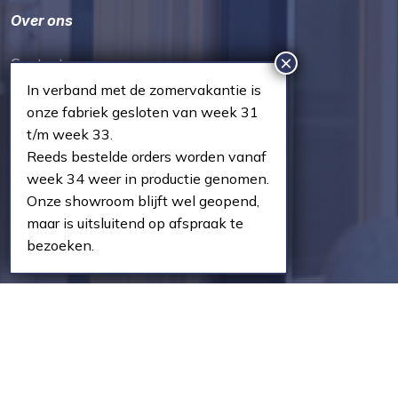
Over ons
Contact
Vacatures
In verband met de zomervakantie is
onze fabriek gesloten van week 31
Over ons
t/m week 33.
Showroom Oosterhout
Reeds bestelde orders worden vanaf
Het bestelproces
week 34 weer in productie genomen.
Veelgestelde vragen
Onze showroom blijft wel geopend,
maar is uitsluitend op afspraak te
bezoeken.
Openingstijden
Showroom | Oosterhout
Ma t/m do – 08:00 tot 17:30
Vr – 08:00 tot 16:00