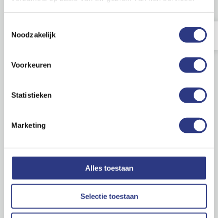
Toestemmingsselectie
4. Inmeten van KOZIJNEN
Noodzakelijk
5 ★
5. Beglazen volgens NEN 3576
Voorkeuren
6. Multiprimer & Anti Siliconen Vloeistof voor
schildwerk over siliconen houdende kitten
Statistieken
Onderhoud van houten gevelelementen
Marketing
Algemeen onderhoudsadvies
Onderwerp
Download
1. Algemeen Verftechnisch- en
onderhoudsadvies
Alles toestaan
Informatie voor bewoner/eindgebruiker
Selectie toestaan
Onderwerp
Download
1. Bewonersinformatie Concept I DEKKENDE