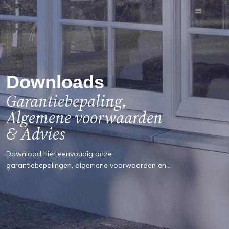
Downloads
Garantiebepaling,
Algemene voorwaarden
& Advies
Download hier eenvoudig onze
garantiebepalingen, algemene voorwaarden en
adviesdocumenten.
Zo bent u altijd volledig geïnformeerd over uw
rechten, plichten en mogelijkheden.
Transparantie en duidelijkheid staan bij ons
centraal.