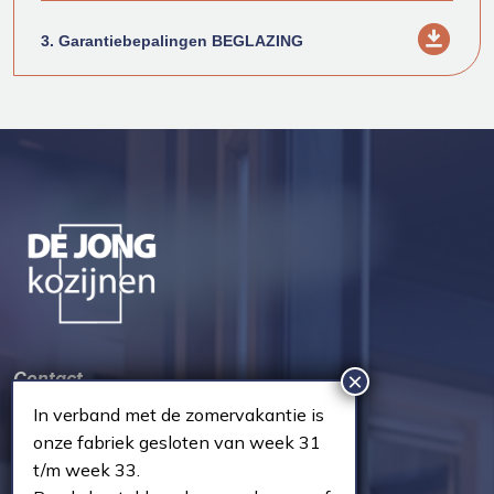
3. Garantiebepalingen BEGLAZING
Contact
In verband met de zomervakantie is
Everdenberg 63
onze fabriek gesloten van week 31
4902 TT Oosterhout
t/m week 33.