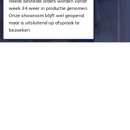
info@dejongkozijnen.nl
Reeds bestelde orders worden vanaf
week 34 weer in productie genomen.
+31 (0)162 495 005
Onze showroom blijft wel geopend,
KVK-nummer: 18056699
maar is uitsluitend op afspraak te
Btw-nummer: NL819119349B01
bezoeken.
Houten kozijnen
Houten kozijnen
Houten tuindeuren
Houten schuifpui
Houten raamkozijnen
Houten deuren