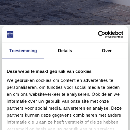
Downloads
Toestemming
Details
Over
Meten & tips
Deze website maakt gebruik van cookies
Onderwerp
Download
We gebruiken cookies om content en advertenties te
1. 12 Gouden tips voor het plaatsen van houten
personaliseren, om functies voor social media te bieden
kozijnen
en om ons websiteverkeer te analyseren. Ook delen we
informatie over uw gebruik van onze site met onze
2. Inmeten van kozijnen met naar BINNEN
draaiende deuren
partners voor social media, adverteren en analyse. Deze
partners kunnen deze gegevens combineren met andere
3. Inmeten van kozijnen met naar BUITEN
informatie die u aan ze heeft verstrekt of die ze hebben
draaiende deuren
verzameld op basis van uw gebruik van hun services.